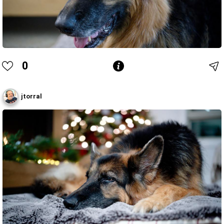
0
jtorral