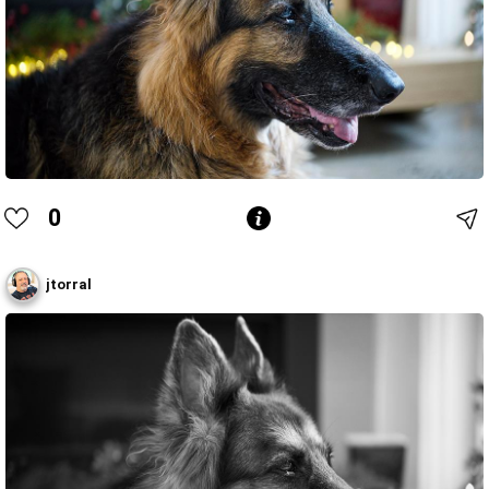
0
jtorral