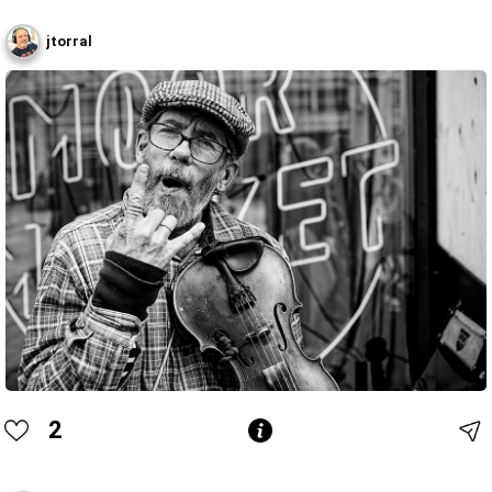
jtorral
2