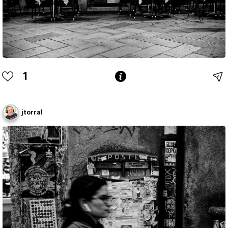
1
jtorral