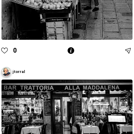
0
jtorral