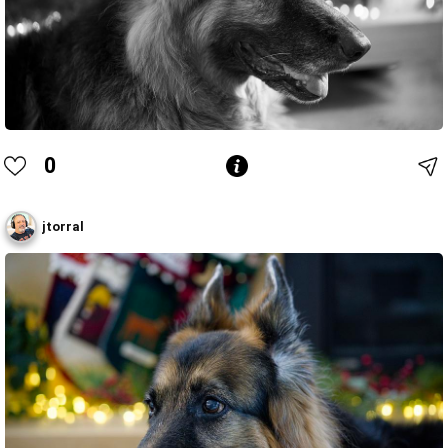
0
jtorral