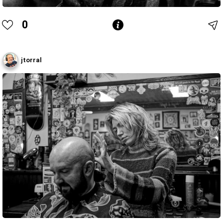
0
jtorral