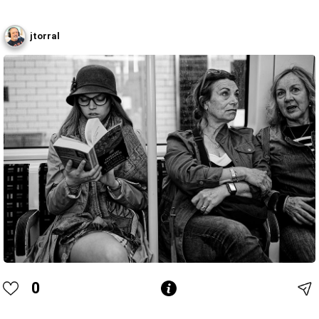
jtorral
0