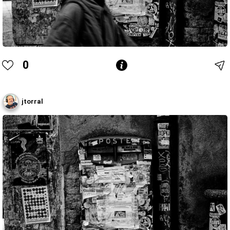
0
jtorral