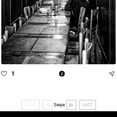
1
FIRST
◁
▷
LAST
Swipe