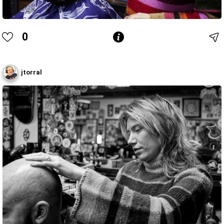
0
jtorral