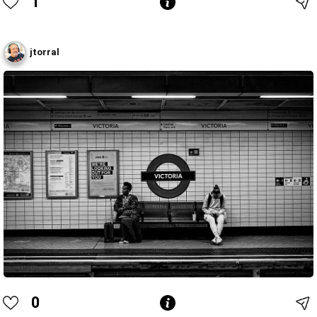
1
jtorral
0