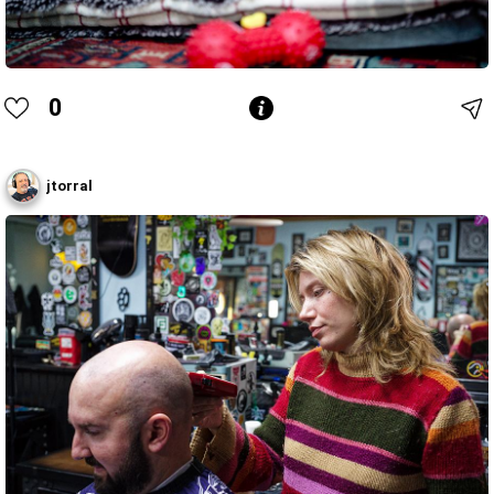
0
jtorral