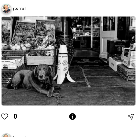
jtorral
0