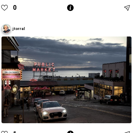
0
jtorral