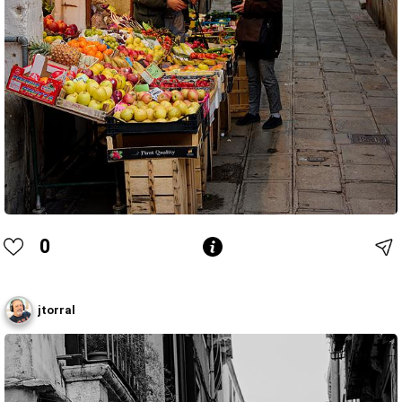
0
jtorral