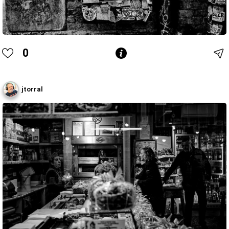
0
jtorral