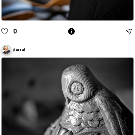
0
jtorral